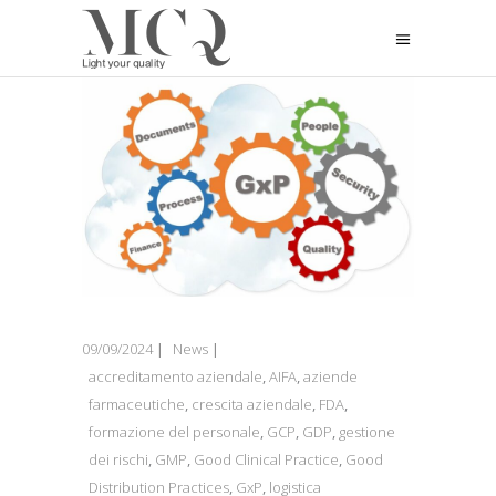
09/09/2024
News
accreditamento aziendale
,
AIFA
,
aziende
farmaceutiche
,
crescita aziendale
,
FDA
,
formazione del personale
,
GCP
,
GDP
,
gestione
dei rischi
,
GMP
,
Good Clinical Practice
,
Good
Distribution Practices
,
GxP
,
logistica