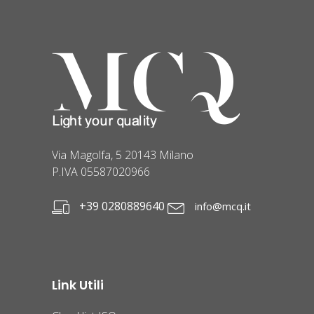
Via Magolfa, 5 20143 Milano
P.IVA 05587020966
+39 0280889640
info@mcq.it
Link Utili