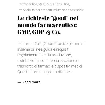
farmaceutica
,
MCQ
,
MCQ Consulting
,
tracciabilità dei prodotti
,
valutazione aziendale
Le richieste “good” nel
mondo farmaceutico:
GMP, GDP & Co.
Le norme GxP (Good Practices) sono un
insieme di linee guida e requisiti
regolamentari per la produzione,
distribuzione, commercializzazione e
trasporto di farmaci e dispositivi medici.
Queste norme coprono diverse
Read more