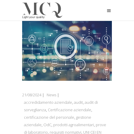
21/08/2024
News
accredidamento aziendale
,
audit
,
audit di
sorveglianza
,
Certificazione aziendale
,
certificazione del personale
,
gestione
aziendale
,
OdC
,
prodotti agroalimentari
,
prove
di laboratorio
,
requisiti normativi
,
UNI CEI EN