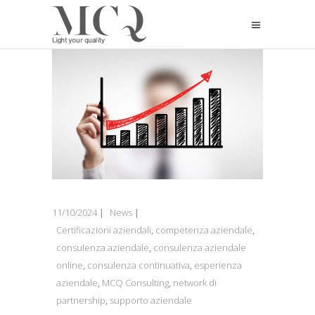
11/10/2024
News
Certificazioni aziendali
,
competenza aziendale
,
consulenza aziendale
,
consulenza aziendale
online
,
consulenza continuativa
,
esperienza
aziendale
,
MCQ Consulting
,
network di
partnership
,
supporto aziendale