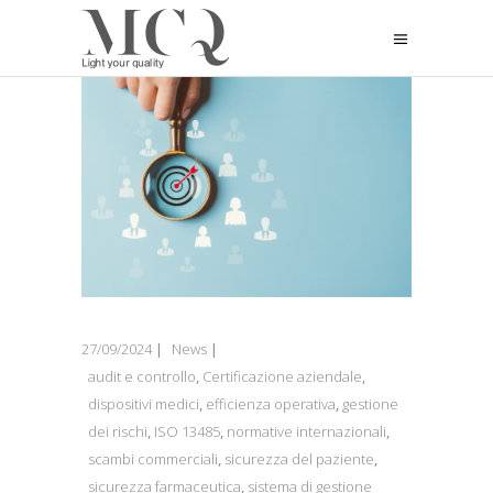
27/09/2024
News
audit e controllo
,
Certificazione aziendale
,
dispositivi medici
,
efficienza operativa
,
gestione
dei rischi
,
ISO 13485
,
normative internazionali
,
scambi commerciali
,
sicurezza del paziente
,
sicurezza farmaceutica
,
sistema di gestione