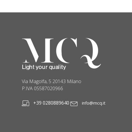
Via Magolfa, 5 20143 Milano
P.IVA 05587020966
+39 0280889640
info@mcq.it