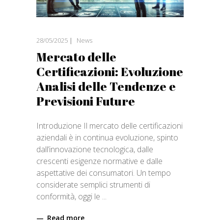
28/05/2025
News
Mercato delle
Certificazioni: Evoluzione
Analisi delle Tendenze e
Previsioni Future
Introduzione Il mercato delle certificazioni
aziendali è in continua evoluzione, spinto
dall’innovazione tecnologica, dalle
crescenti esigenze normative e dalle
aspettative dei consumatori. Un tempo
considerate semplici strumenti di
conformità, oggi le
Read more