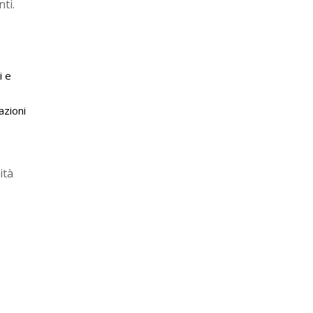
ti.
i e
azioni
ità