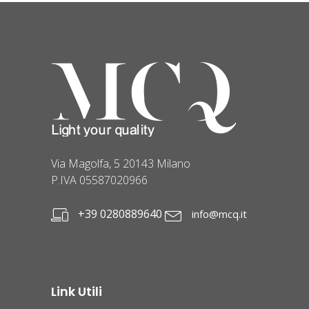
Via Magolfa, 5 20143 Milano
P.IVA 05587020966
+39 0280889640
info@mcq.it
Link Utili