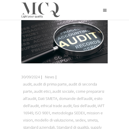
30/09/2024
News
audit
,
audit di prima parte
,
audit di seconda
parte
,
audit etici
,
audit sociale
,
come prepararsi
all'audit
,
Dati SMETA
,
domande dell'audit
,
esito
dell'audit
,
ethical trade audit
,
fasi dell'audit
,
IAFT
16949
,
ISO 9001
,
metodologia SEDEX
,
mission e
vision
,
modello di valutazione
,
sedex
,
smeta
,
standard aziendali
,
Standard di qualità
,
supply