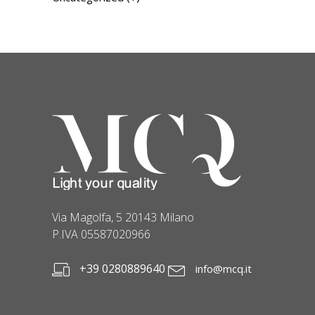
Via Magolfa, 5 20143 Milano
P.IVA 05587020966
+39 0280889640
info@mcq.it