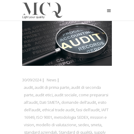
30/09/2024
News
audit
,
audit di prima parte
,
audit di seconda
parte
,
audit etici
,
audit sociale
,
come prepararsi
all'audit
,
Dati SMETA
,
domande dell'audit
,
esito
dell'audit
,
ethical trade audit
,
fasi dell'audit
,
IAFT
16949
,
ISO 9001
,
metodologia SEDEX
,
mission e
vision
,
modello di valutazione
,
sedex
,
smeta
,
standard aziendali
,
Standard di qualità
,
supply