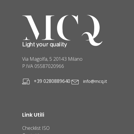
Via Magolfa, 5 20143 Milano
P.IVA 05587020966
+39 0280889640
info@mcq.it
Link Utili
Checklist ISO