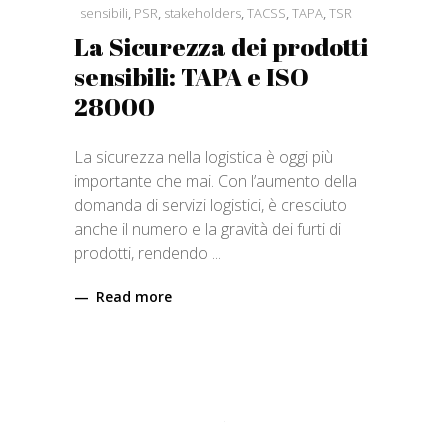
sensibili
,
PSR
,
stakeholders
,
TACSS
,
TAPA
,
TSR
La Sicurezza dei prodotti
sensibili: TAPA e ISO
28000
La sicurezza nella logistica è oggi più
importante che mai. Con l’aumento della
domanda di servizi logistici, è cresciuto
anche il numero e la gravità dei furti di
prodotti, rendendo
Read more