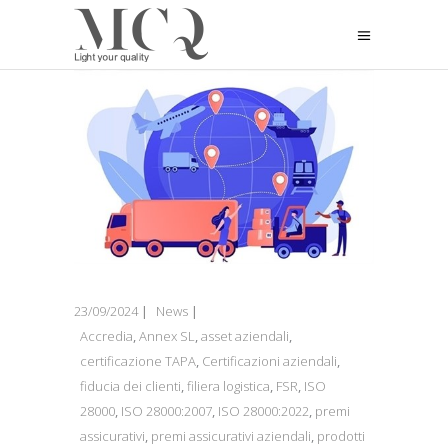
23/09/2024
News
Accredia
,
Annex SL
,
asset aziendali
,
certificazione TAPA
,
Certificazioni aziendali
,
fiducia dei clienti
,
filiera logistica
,
FSR
,
ISO
28000
,
ISO 28000:2007
,
ISO 28000:2022
,
premi
assicurativi
,
premi assicurativi aziendali
,
prodotti