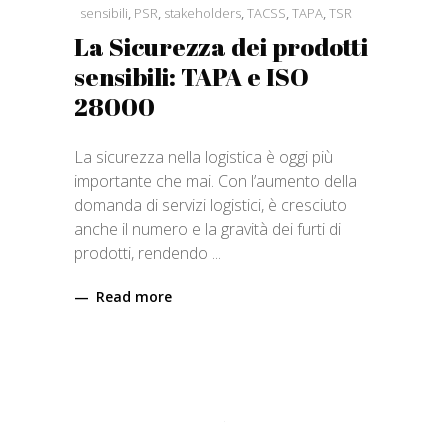
sensibili
,
PSR
,
stakeholders
,
TACSS
,
TAPA
,
TSR
La Sicurezza dei prodotti
sensibili: TAPA e ISO
28000
La sicurezza nella logistica è oggi più
importante che mai. Con l’aumento della
domanda di servizi logistici, è cresciuto
anche il numero e la gravità dei furti di
prodotti, rendendo
Read more