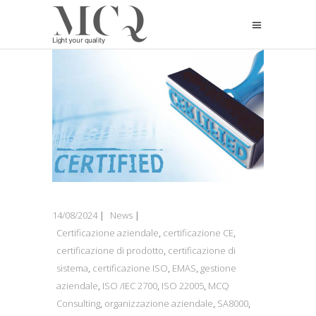
14/08/2024
News
Certificazione aziendale
,
certificazione CE
,
certificazione di prodotto
,
certificazione di
sistema
,
certificazione ISO
,
EMAS
,
gestione
aziendale
,
ISO /IEC 2700
,
ISO 22005
,
MCQ
Consulting
,
organizzazione aziendale
,
SA8000
,