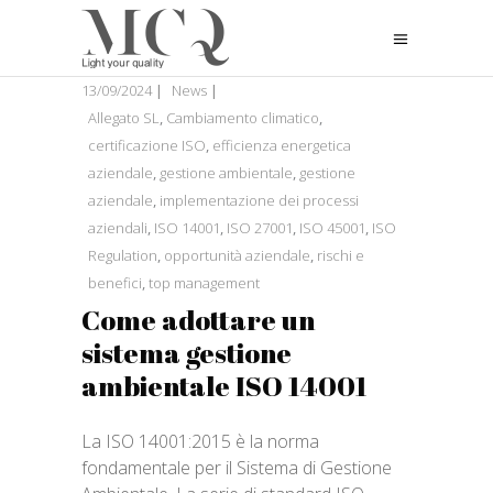
13/09/2024
News
Allegato SL
,
Cambiamento climatico
,
certificazione ISO
,
efficienza energetica
aziendale
,
gestione ambientale
,
gestione
aziendale
,
implementazione dei processi
aziendali
,
ISO 14001
,
ISO 27001
,
ISO 45001
,
ISO
Regulation
,
opportunità aziendale
,
rischi e
benefici
,
top management
Come adottare un
sistema gestione
ambientale ISO 14001
La ISO 14001:2015 è la norma
fondamentale per il Sistema di Gestione