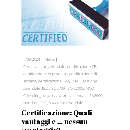
14/08/2024
News
Certificazione aziendale
,
certificazione CE
,
certificazione di prodotto
,
certificazione di
sistema
,
certificazione ISO
,
EMAS
,
gestione
aziendale
,
ISO /IEC 2700
,
ISO 22005
,
MCQ
Consulting
,
organizzazione aziendale
,
SA8000
,
standard GFSI
,
successo aziendale
Certificazione: Quali
vantaggi e … nessun
svantaggio?