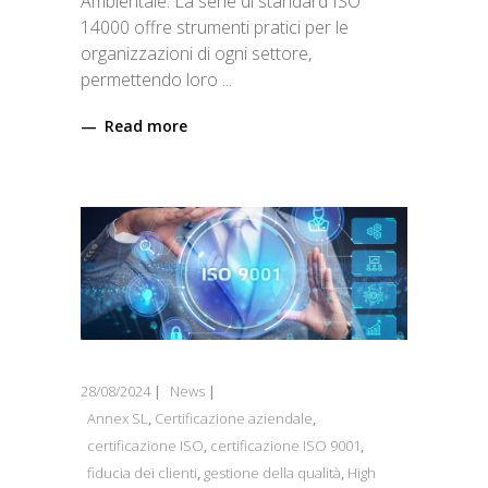
Ambientale. La serie di standard ISO
14000 offre strumenti pratici per le
organizzazioni di ogni settore,
permettendo loro
Read more
28/08/2024
News
Annex SL
,
Certificazione aziendale
,
certificazione ISO
,
certificazione ISO 9001
,
fiducia dei clienti
,
gestione della qualità
,
High