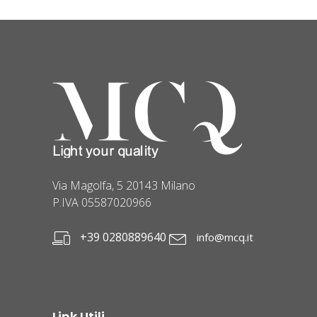
Via Magolfa, 5 20143 Milano
P.IVA 05587020966
+39 0280889640
info@mcq.it
Link Utili