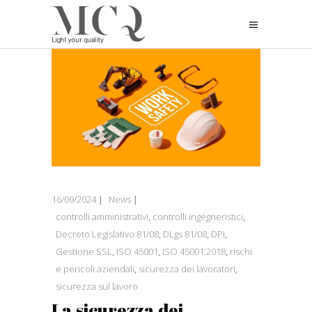
16/09/2024
News
controlli amministrativi
,
controlli ingegneristici
,
Decreto Legislativo 81/08
,
DLgs 81/08
,
DPI
,
Gestione SSL
,
ISO 45001
,
ISO 45001:2018
,
rischi
e pericoli aziendali
,
sicurezza dei lavoratori
,
sicurezza sul lavoro
La sicurezza dei