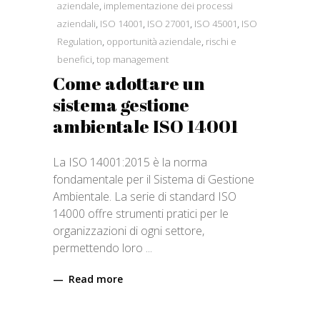
aziendale
,
implementazione dei processi
aziendali
,
ISO 14001
,
ISO 27001
,
ISO 45001
,
ISO
Regulation
,
opportunità aziendale
,
rischi e
benefici
,
top management
Come adottare un
sistema gestione
ambientale ISO 14001
La ISO 14001:2015 è la norma
fondamentale per il Sistema di Gestione
Ambientale. La serie di standard ISO
14000 offre strumenti pratici per le
organizzazioni di ogni settore,
permettendo loro
Read more