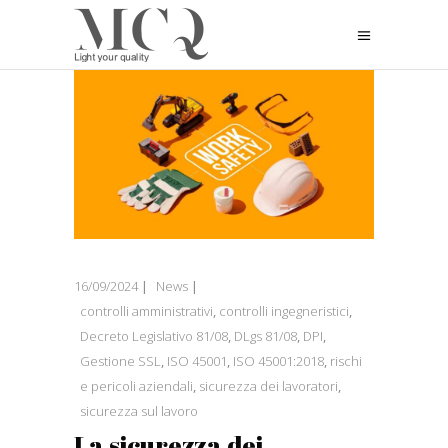
16/09/2024
News
controlli amministrativi
,
controlli ingegneristici
,
Decreto Legislativo 81/08
,
DLgs 81/08
,
DPI
,
Gestione SSL
,
ISO 45001
,
ISO 45001:2018
,
rischi
e pericoli aziendali
,
sicurezza dei lavoratori
,
sicurezza sul lavoro
La sicurezza dei