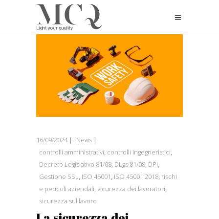
16/09/2024
News
controlli amministrativi
,
controlli ingegneristici
,
Decreto Legislativo 81/08
,
DLgs 81/08
,
DPI
,
Gestione SSL
,
ISO 45001
,
ISO 45001:2018
,
rischi
e pericoli aziendali
,
sicurezza dei lavoratori
,
sicurezza sul lavoro
La sicurezza dei