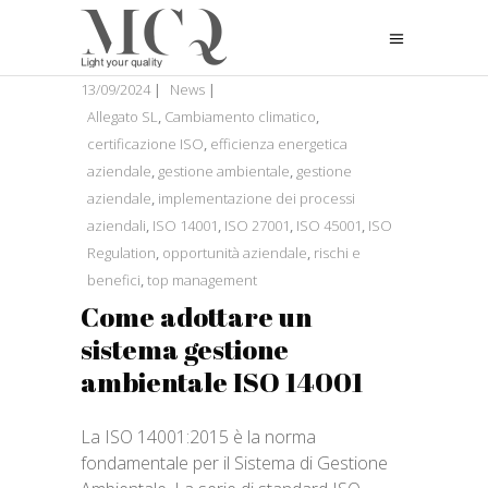
13/09/2024
News
Allegato SL
,
Cambiamento climatico
,
certificazione ISO
,
efficienza energetica
aziendale
,
gestione ambientale
,
gestione
aziendale
,
implementazione dei processi
aziendali
,
ISO 14001
,
ISO 27001
,
ISO 45001
,
ISO
Regulation
,
opportunità aziendale
,
rischi e
benefici
,
top management
Come adottare un
sistema gestione
ambientale ISO 14001
La ISO 14001:2015 è la norma
fondamentale per il Sistema di Gestione