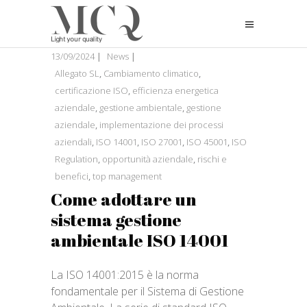
13/09/2024
News
Allegato SL
,
Cambiamento climatico
,
certificazione ISO
,
efficienza energetica
aziendale
,
gestione ambientale
,
gestione
aziendale
,
implementazione dei processi
aziendali
,
ISO 14001
,
ISO 27001
,
ISO 45001
,
ISO
Regulation
,
opportunità aziendale
,
rischi e
benefici
,
top management
Come adottare un
sistema gestione
ambientale ISO 14001
La ISO 14001:2015 è la norma
fondamentale per il Sistema di Gestione