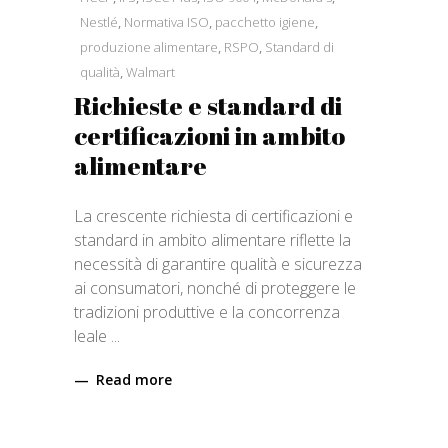
Nestlé
,
Normativa ISO
,
pacchetto igiene
,
produzione alimentare
,
RSPO
,
Standard di
qualità
,
Walmart
Richieste e standard di
certificazioni in ambito
alimentare
La crescente richiesta di certificazioni e
standard in ambito alimentare riflette la
necessità di garantire qualità e sicurezza
ai consumatori, nonché di proteggere le
tradizioni produttive e la concorrenza
leale
Read more