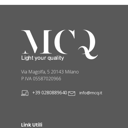
Via Magolfa, 5 20143 Milano
P.IVA 05587020966
+39 0280889640
info@mcq.it
Link Utili