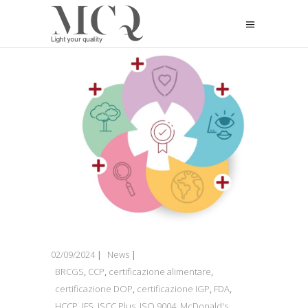
02/09/2024
News
BRCGS
,
CCP
,
certificazione alimentare
,
certificazione DOP
,
certificazione IGP
,
FDA
,
HCCP
,
IFS
,
ISCC Plus
,
ISO 9004
,
McDonald's
,