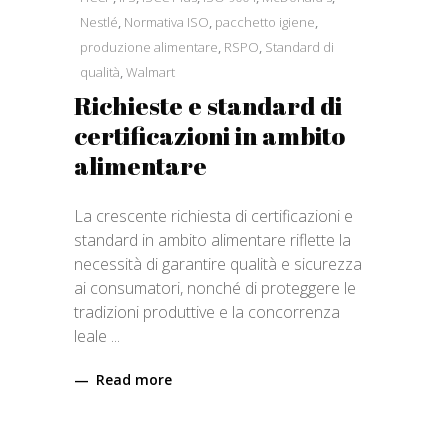
Nestlé
,
Normativa ISO
,
pacchetto igiene
,
produzione alimentare
,
RSPO
,
Standard di
qualità
,
Walmart
Richieste e standard di
certificazioni in ambito
alimentare
La crescente richiesta di certificazioni e
standard in ambito alimentare riflette la
necessità di garantire qualità e sicurezza
ai consumatori, nonché di proteggere le
tradizioni produttive e la concorrenza
leale
Read more