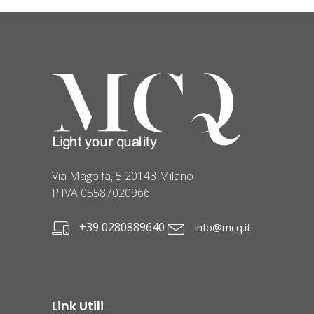
Via Magolfa, 5 20143 Milano
P.IVA 05587020966
+39 0280889640
info@mcq.it
Link Utili