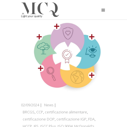
02/09/2024
News
BRCGS
,
CCP
,
certificazione alimentare
,
certificazione DOP
,
certificazione IGP
,
FDA
,
HCCP
,
IFS
,
ISCC Plus
,
ISO 9004
,
McDonald's
,